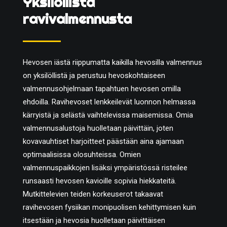
Yksilöllistä
ravivalmennusta
Hevosen iästä riippumatta kaikilla hevosilla valmennus
on yksilöllistä ja perustuu hevoskohtaiseen
valmennusohjelmaan tapahtuen hevosen omilla
ehdoilla. Ravihevoset lenkkeilevät luonnon helmassa
kärryistä ja selästä vaihtelevissa maisemissa. Omia
valmennusalustoja huolletaan päivittäin, joten
kovavauhtiset harjoitteet päästään aina ajamaan
optimaalisissa olosuhteissa. Omien
valmennuspaikkojen lisäksi ympäristössä risteilee
runsaasti hevosen kavioille sopivia hiekkateitä.
Mutkittelevien teiden korkeuserot takaavat
ravihevosen fysiikan monipuolisen kehittymisen kuin
itsestään ja hevosia huolletaan päivittäisen