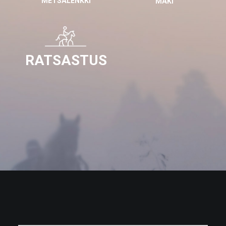
METSÄLENKKI
MÄKI
RATSASTUS