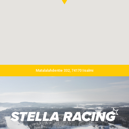
Matalalahdentie 332, 74170 Iisalmi