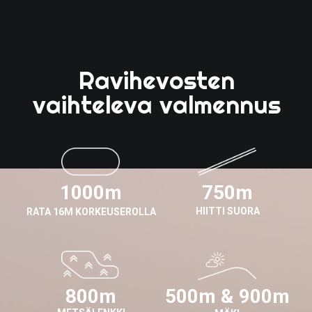
Ravihevosten
vaihteleva valmennus
1000m
750m
HIITTI SUORA
RATA 16M KORKEUSEROLLA
800m
500m & 900m