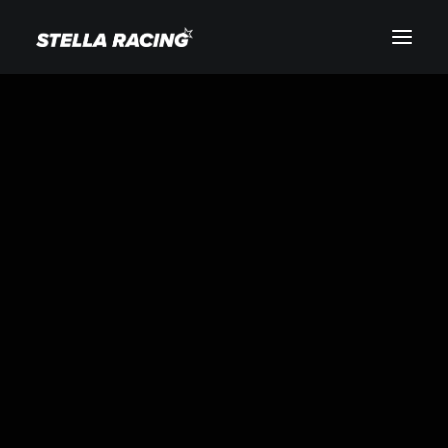
Etusivu
Arvot
Palvelut
Myytävät hevoset
Yhteystiedot